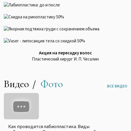
Акция на пересадку волос
Пластический хирург И. П. Чесалин
Видео
Фото
ВСЕ ВИДЕО
Блефаропластика "Взгляд Клеопатры" До и После
Доктор Амжад Аль-Юсеф
Блефаропластика "Взгляд Клеопатры" До и После,
Как проводится лабиопластика. Виды
Доктор Амжад Аль-Юсеф