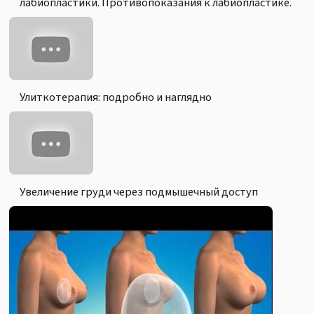
лабиопластики. Противопоказания к лабиопластике.
Блефаропластика "Взгляд Клеопатры" До и После
Доктор Амжад Аль-Юсеф
Улиткотерапия: подробно и наглядно
Увеличение груди через подмышечный доступ