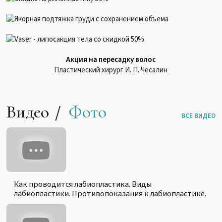
Акция на пересадку волос
Пластический хирург И. П. Чесалин
Видео
Фото
ВСЕ ВИДЕО
Блефаропластика "Взгляд Клеопатры" До и После
Доктор Амжад Аль-Юсеф
Блефаропластика "Взгляд Клеопатры" До и После,
Как проводится лабиопластика. Виды
Доктор Амжад Аль-Юсеф
лабиопластики. Противопоказания к лабиопластике.