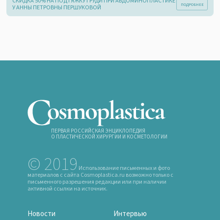
СКИДКА 50% НА ПОДТЯЖКУ ГРУДИ ПРИ АБДОМИНОПЛАСТИКЕ
У АННЫ ПЕТРОВНЫ ПЕРШУКОВОЙ
ПЕРВАЯ РОССИЙСКАЯ ЭНЦИКЛОПЕДИЯ
О ПЛАСТИЧЕСКОЙ ХИРУРГИИ И КОСМЕТОЛОГИИ
© 2019
Использование письменных и фото
материалов с сайта Cosmoplastica.ru возможно только с
письменного разрешения редакции или при наличии
активной ссылки на источник.
Новости
Интервью