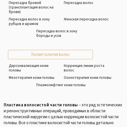
Пересадка бровей
Пересадка волос
(трансплантация волос на
брови)
Пересадка волос в зону
Женская пересадка волос
рубцов и шрамов
Пересадка волос в зону
бороды и усов
Косметология волос
Дарсонвализация кожи
Коррекция линии роста
головы
волос
Мезотерапия кожи головы
Озонотерапия кожи головы
Плазмолифтинг кожи головы
Пластика волосистой части головы
– это ряд эстетических
и реконструктивных операций, проводимых в области
пластической хирургии с целью коррекции волосистой части
головы. Все о пластике волосистой части головы детально