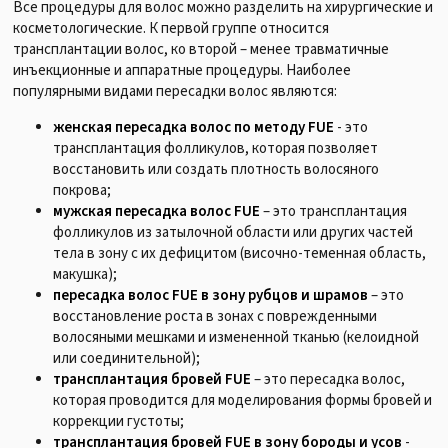
Все процедуры для волос можно разделить на хирургические и
косметологические. К первой группе относится
трансплантации волос, ко второй – менее травматичные
инъекционные и аппаратные процедуры. Наиболее
популярными видами пересадки волос являются:
женская пересадка волос по методу FUE
- это
трансплантация фолликулов, которая позволяет
восстановить или создать плотность волосяного
покрова;
мужская пересадка волос FUE
– это трансплантация
фолликулов из затылочной области или других частей
тела в зону с их дефицитом (височно-теменная область,
макушка);
пересадка волос FUE в зону рубцов и шрамов
– это
восстановление роста в зонах с поврежденными
волосяными мешками и измененной тканью (келоидной
или соединительной);
трансплантация бровей FUE
– это пересадка волос,
которая проводится для моделирования формы бровей и
коррекции густоты;
трансплантация бровей FUE в зону бороды и усов
-