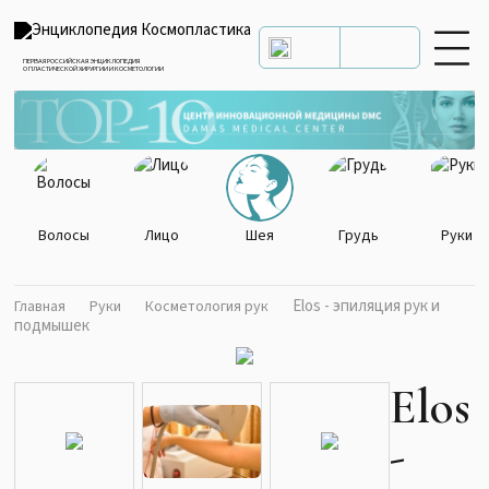
ПЕРВАЯ РОССИЙСКАЯ ЭНЦИКЛОПЕДИЯ
О ПЛАСТИЧЕСКОЙ ХИРУРГИИ И КОСМЕТОЛОГИИ
Волосы
Лицо
Шея
Грудь
Руки
Elos - эпиляция рук и
Главная
Руки
Косметология рук
подмышек
Elos
-